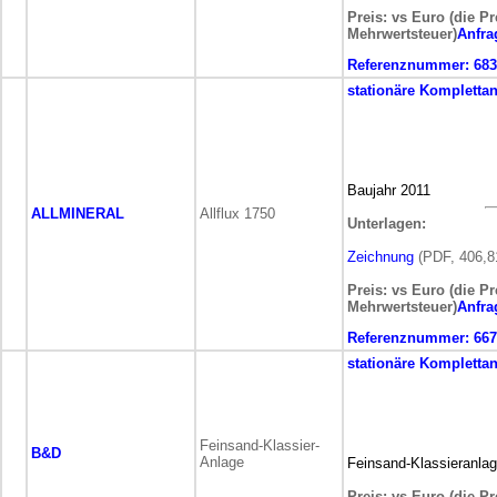
Preis: vs Euro (die Pr
Mehrwertsteuer)
Anfra
Referenznummer:
683
stationäre
Komplettan
Baujahr 2011
ALLMINERAL
Allflux 1750
Unterlagen:
Zeichnung
(PDF, 406,8
Preis: vs Euro (die Pr
Mehrwertsteuer)
Anfra
Referenznummer:
667
stationäre
Komplettan
Feinsand-Klassier-
B&D
Anlage
Feinsand-Klassieranla
Preis: vs Euro (die Pr