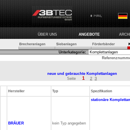
ÜBER UNS
ANGEBOTE
ARCH
Unterkategorie:
Referenznumme
neue und gebrauchte
Komplettanlagen
1
2
3
Seite
Hersteller
Typ
Spezifikation
stationäre
Komplettan
BRÄUER
kein Typ angegeben