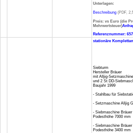
Unterlagen:
Beschreibung
(PDF, 2,
Preis: vs Euro (die Pr
Mehrwertsteuer)
Anfra
Referenznummer:
657
stationäre
Komplettan
Siebturm
Hersteller Bräuer
mit Alljig-Setzmaschin
und 2 St DD-Siebmasc
Baujahr 1999
- Stahlbau für Siebsta
- Setzmaschine Alljig
- Siebmaschine Bräuer
Podesthöhe 7000 mm
- Siebmaschine Bräuer
Podesthöhe 3400 mm