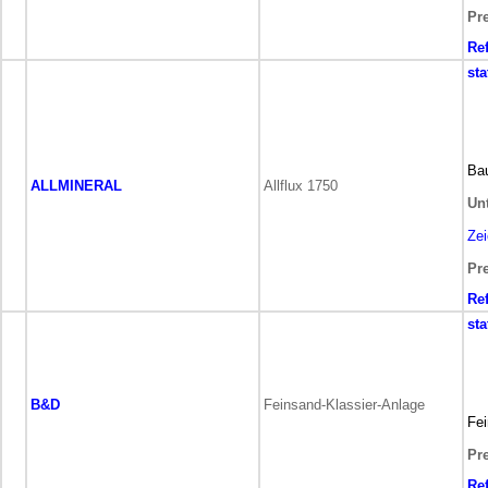
Pre
Re
sta
Bau
ALLMINERAL
Allflux 1750
Un
Ze
Pre
Re
sta
B&D
Feinsand-Klassier-Anlage
Fei
Pre
Re