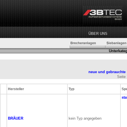
ÜBER UNS
Unterkateg
neue und gebrauchte 
Seit
Hersteller
Typ
Spe
sta
BRÄUER
kein Typ angegeben