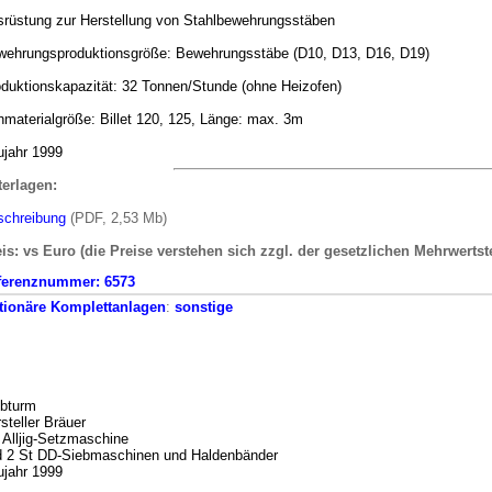
rüstung zur Herstellung von Stahlbewehrungsstäben
wehrungsproduktionsgröße: Bewehrungsstäbe (D10, D13, D16, D19)
duktionskapazität: 32 Tonnen/Stunde (ohne Heizofen)
materialgröße: Billet 120, 125, Länge: max. 3m
jahr 1999
terlagen:
schreibung
(PDF, 2,53 Mb)
is: vs Euro (die Preise verstehen sich zzgl. der gesetzlichen Mehrwertst
ferenznummer:
6573
tionäre
Komplettanlagen
:
sonstige
ebturm
steller Bräuer
 Alljig-Setzmaschine
d 2 St DD-Siebmaschinen und Haldenbänder
jahr 1999