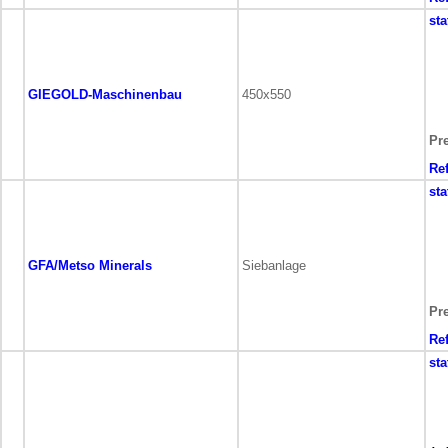
sta
GIEGOLD-Maschinenbau
450x550
Pre
Re
sta
GFA/Metso Minerals
Siebanlage
Pre
Re
sta