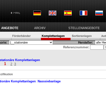
ANGEBOTE
ARCHIV
STELLENANGEBOTE
orie:
Hersteller:
Referenznummer:
stationäre
Komplettanlagen
1
2
3
e
zifikation
tionäre
Komplettanlagen
:
Nasssiebanlage