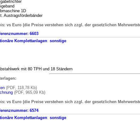
gabetrichter
eigeband
ebmaschine 1D
t. Austragsförderbänder
is: vs Euro (die Preise verstehen sich zzgl. der gesetzlichen Mehrwertst
ferenznummer:
6603
tionäre
Komplettanlagen
:
sonstige
bstahlwerk mit 80 TPH und 18 Ständern
terlagen:
ten
(PDF, 118,78 Kb)
ichnung
(PDF, 965,09 Kb)
is: vs Euro (die Preise verstehen sich zzgl. der gesetzlichen Mehrwertst
ferenznummer:
6574
tionäre
Komplettanlagen
:
sonstige