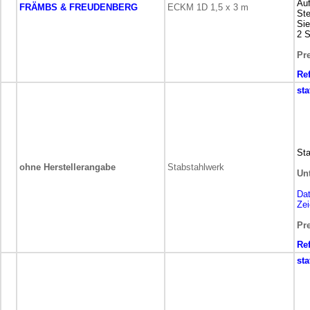
Auf
FRÄMBS & FREUDENBERG
ECKM 1D 1,5 x 3 m
St
Si
2 S
Pre
Re
sta
Sta
ohne Herstellerangabe
Stabstahlwerk
Un
Da
Ze
Pre
Re
sta