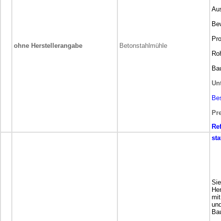
Aus
Be
Pro
ohne Herstellerangabe
Betonstahlmühle
Roh
Bau
Un
Be
Pre
Re
sta
Si
Her
mit
un
Bau