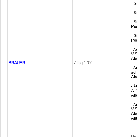
- S
- S
- S
Po
- S
Po
- 
V-
Ab
BRÄUER
Alljig 1700
- 
sc
Ab
- 
A+
Ab
- 
V-
Ab
Ant
Un