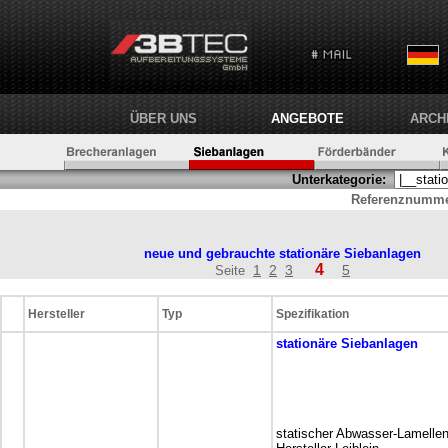
ÜBER UNS
ANGEBOTE
ARCH
Unterkategorie:
Referenznumme
neue und gebrauchte stationäre
Siebanlagen
4
1
2
3
5
Seite
Hersteller
Typ
Spezifikation
stationäre
Siebanlagen
statischer Abwasser-Lamellen