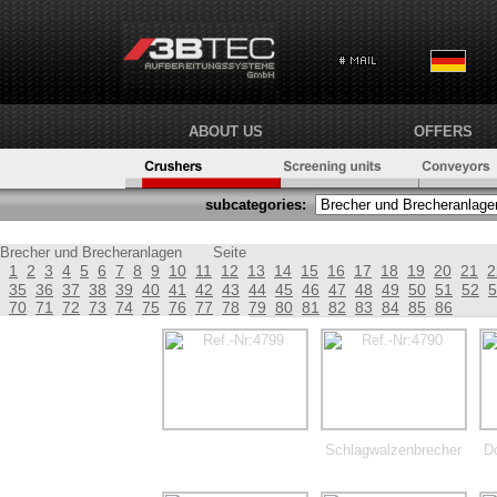
ABOUT US
OFFERS
subcategories:
Brecher und Brecheranlagen
Seite
1
2
3
4
5
6
7
8
9
10
11
12
13
14
15
16
17
18
19
20
21
2
35
36
37
38
39
40
41
42
43
44
45
46
47
48
49
50
51
52
5
70
71
72
73
74
75
76
77
78
79
80
81
82
83
84
85
86
Schlagwalzenbrecher
D