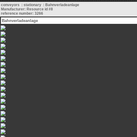
conveyors : stationary : Bahnverladeanlage
Manufacturer: Resource id #8
reference number: 3266
Bahnverladeanlage