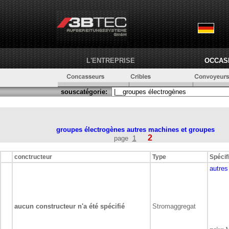
L'ENTREPRISE
OCCAS
souscatégorie:
groupes électrogènes
autres machines et groupes
2
1
page
conctructeur
Type
Spécif
autres
aucun constructeur n'a été spécifié
Stromaggregat