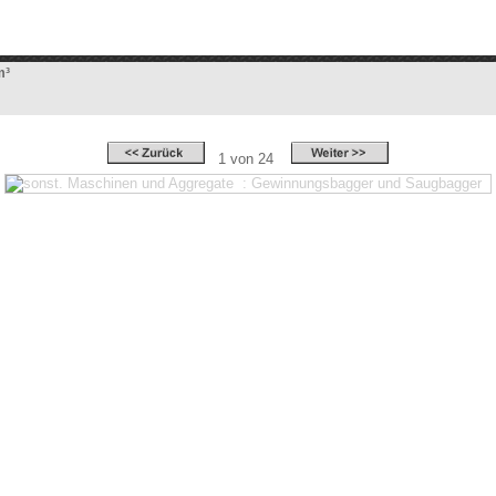
m³
1 von 24