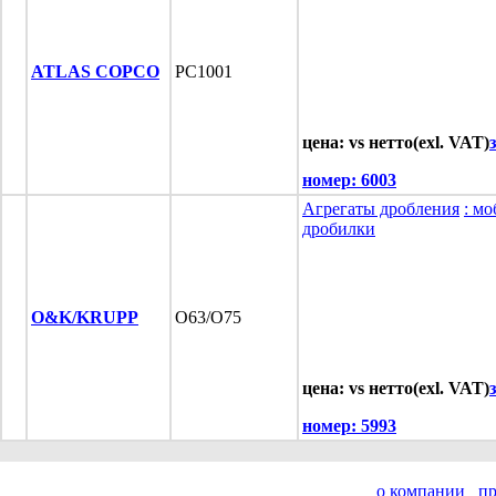
ATLAS COPCO
PC1001
цена: vs нетто(exl. VAT)
номер:
6003
Агрегаты дробления
: м
дробилки
O&K/KRUPP
O63/O75
цена: vs нетто(exl. VAT)
номер:
5993
о компании
п