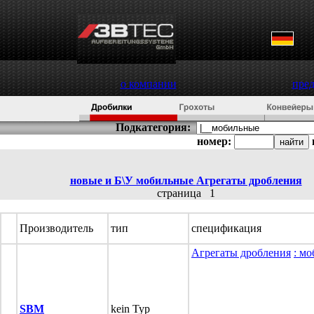
о компании
пре
Подкатегория:
номер:
новые и Б\У мобильные
Агрегаты дробления
страница
1
Производитель
тип
спецификация
Агрегаты дробления
: м
SBM
kein Typ