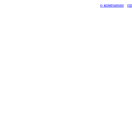
о компании
п