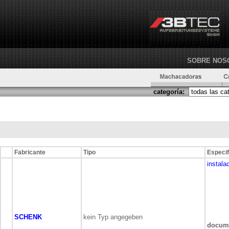
SOBRE NOS
categoría:
Fabricante
Tipo
Especif
instala
SCHENK
kein Typ angegeben
docum