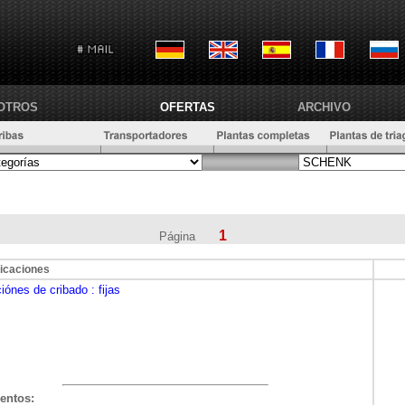
OTROS
OFERTAS
ARCHIVO
1
Página
icaciones
ciónes de cribado
: fijas
entos: