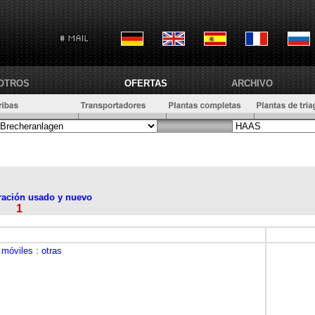
OTROS
OFERTAS
ARCHIVO
uración usado y nuevo
1
na
 móviles
: otras