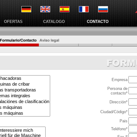
OFERTAS
CATALOGO
CONTACTO
Empresa
Persona de
contacto*
Dirección*
Ciudad/Código*
Pais
Teléfono*
Fax #