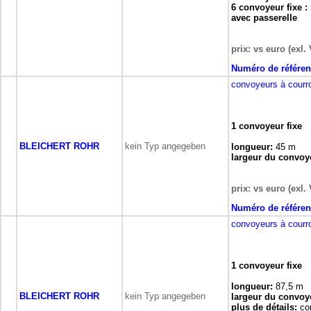
6 convoyeur fixe :
avec passerelle
prix: vs euro (exl.
Numéro de référen
convoyeurs à courr
1 convoyeur fixe
BLEICHERT ROHR
kein Typ angegeben
longueur:
45 m
largeur du convoy
prix: vs euro (exl.
Numéro de référen
convoyeurs à courr
1 convoyeur fixe
longueur:
87,5 m
BLEICHERT ROHR
kein Typ angegeben
largeur du convoy
plus de détails:
сon