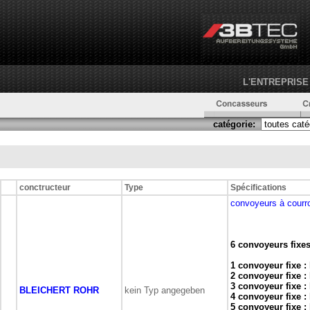
L'ENTREPRISE
catégorie:
conctructeur
Type
Spécifications
convoyeurs à courr
6 convoyeurs fixe
1 convoyeur fixe :
2 convoyeur fixe :
3 convoyeur fixe :
BLEICHERT ROHR
kein Typ angegeben
4 convoyeur fixe :
5 convoyeur fixe :