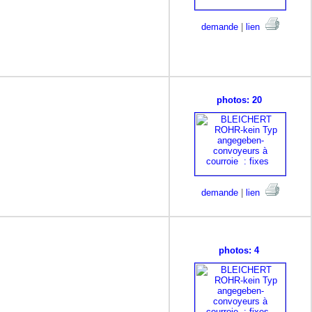
demande
|
lien
photos: 20
demande
|
lien
photos: 4