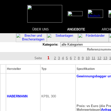
ÜBER UNS
ANGEBOTE
ARCH
Kategorie:
Referenznumme
1
2
3
4
5
6
7
8
9
10
11
12
13
Seite
Hersteller
Typ
Spezifikation
Gewinnungsbagger u
HABERMANN
KPBL 300
Preis: vs Euro (die Pr
Mehrwertsteuer)
Anfra