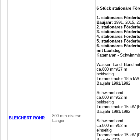
6 Stück stationäre Fö
1. stationäres Förderb
Baujahr:
1991, 2015, 2
2. stationäres Förderb
3. stationäres Förderb
4. stationäres Förderb
5. stationäres Förderb
6. stationäres Förderb
mit Laufsteg
Katamaran - Schwimm
Wasser- Land- Band mi
ca.800 mm/27 m
beidseitig
Trommelmotor 18,5 kW (F
Baujahr 1991/1992
Schwimmband
ca.800 mm/22 m
beidseitig
Trommelmotor 15 kW (Fab
Baujahr 1991/1992
800 mm diverse
BLEICHERT ROHR
Längen
Schwimmband
ca.800 mm/52 m
einseitig
Trommelmotor 15 kW (F
Baujahr 2015