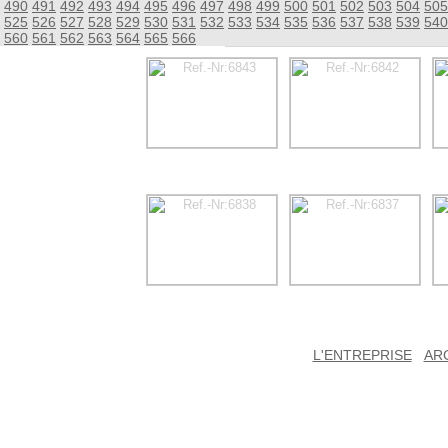
490
491
492
493
494
495
496
497
498
499
500
501
502
503
504
505
525
526
527
528
529
530
531
532
533
534
535
536
537
538
539
540
560
561
562
563
564
565
566
L'ENTREPRISE
AR