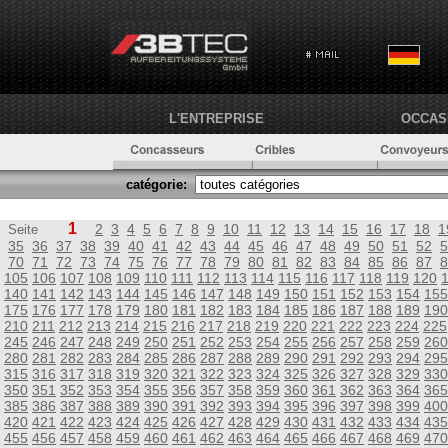
L'ENTREPRISE
OCCAS
catégorie:
1
2
3
4
5
6
7
8
9
10
11
12
13
14
15
16
17
18
1
Seite
35
36
37
38
39
40
41
42
43
44
45
46
47
48
49
50
51
52
5
70
71
72
73
74
75
76
77
78
79
80
81
82
83
84
85
86
87
8
105
106
107
108
109
110
111
112
113
114
115
116
117
118
119
120
140
141
142
143
144
145
146
147
148
149
150
151
152
153
154
155
175
176
177
178
179
180
181
182
183
184
185
186
187
188
189
190
210
211
212
213
214
215
216
217
218
219
220
221
222
223
224
225
245
246
247
248
249
250
251
252
253
254
255
256
257
258
259
260
280
281
282
283
284
285
286
287
288
289
290
291
292
293
294
295
315
316
317
318
319
320
321
322
323
324
325
326
327
328
329
330
350
351
352
353
354
355
356
357
358
359
360
361
362
363
364
365
385
386
387
388
389
390
391
392
393
394
395
396
397
398
399
400
420
421
422
423
424
425
426
427
428
429
430
431
432
433
434
435
455
456
457
458
459
460
461
462
463
464
465
466
467
468
469
470