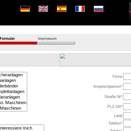
Firma
Ansprechperson*
Straße Nr*
PLZ Ort*
Land
Telefon*
Telefax