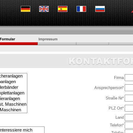
Firma
Ansprechperson*
Straße Nr*
PLZ Ort*
Land
Telefon*
Telefax