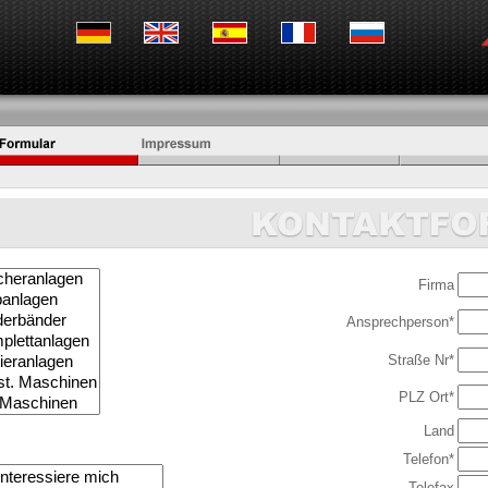
Firma
Ansprechperson*
Straße Nr*
PLZ Ort*
Land
Telefon*
Telefax