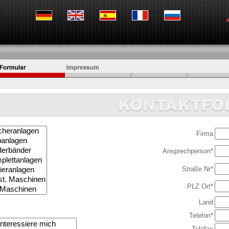
Firma
Ansprechperson*
Straße Nr*
PLZ Ort*
Land
Telefon*
Telefax