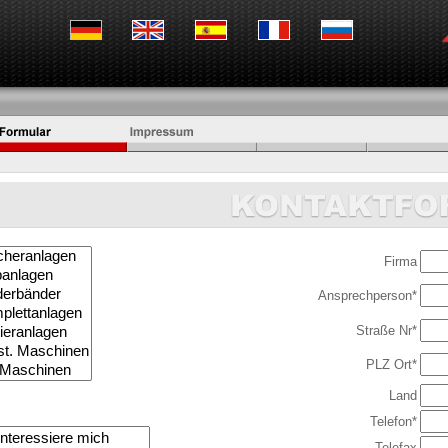
Firma
Ansprechperson*
Straße Nr*
PLZ Ort*
Land
Telefon*
Telefax