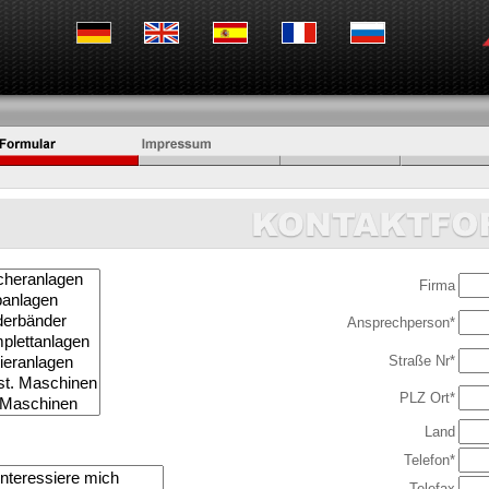
Firma
Ansprechperson*
Straße Nr*
PLZ Ort*
Land
Telefon*
Telefax