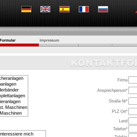
Firma
Ansprechperson*
Straße Nr*
PLZ Ort*
Land
Telefon*
Telefax