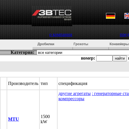
о компании
пре
Категория:
номер:
Производитель
тип
спецификация
другие агрегаты
: генераторные ст
компрессоры
1500
MTU
kW