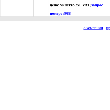
цена: vs нетто(exl. VAT)
запрос
номер:
3988
о компании
п