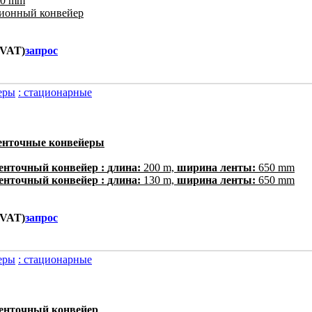
0 mm
ионный конвейер
. VAT)
запрос
еры
: стационарные
ленточные конвейеры
енточный конвейер :
длина:
200 m,
ширина ленты:
650 mm
енточный конвейер :
длина:
130 m,
ширина ленты:
650 mm
. VAT)
запрос
еры
: стационарные
енточный конвейер