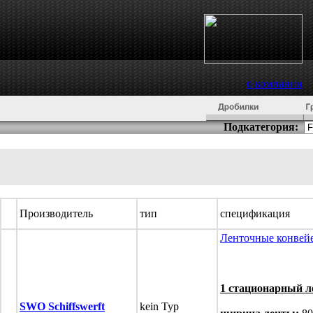
о компании
Подкатегория:
Производитель
тип
спецификация
Ленточные конвей
1 стационарный л
SWO Schiffswerft
kein Typ