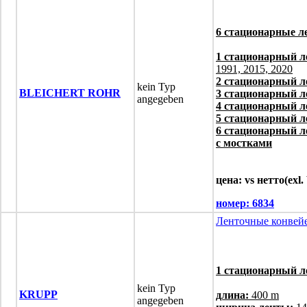
6 стационарные 
1 стационарный л
1991, 2015, 2020
2 стационарный л
kein Typ
BLEICHERT ROHR
3 стационарный л
angegeben
4 стационарный л
5 стационарный л
6 стационарный л
с мостками
цена: vs нетто(exl
номер:
6834
Ленточные конвей
1 стационарный л
kein Typ
KRUPP
длина:
400 m
angegeben