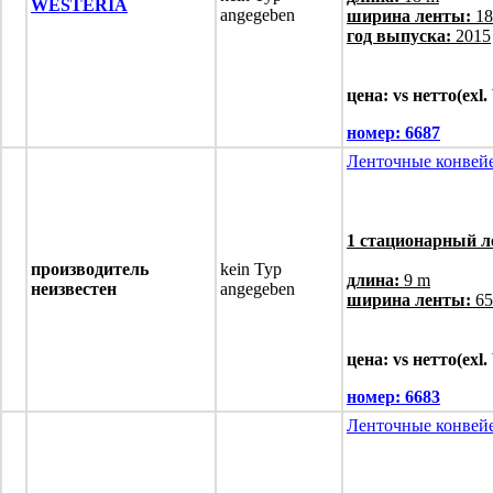
WESTERIA
angegeben
ширина ленты:
18
год выпуска:
2015
цена: vs нетто(exl
номер:
6687
Ленточные конвей
1 стационарный л
производитель
kein Typ
длина:
9 m
неизвестен
angegeben
ширина ленты:
65
цена: vs нетто(exl
номер:
6683
Ленточные конвей