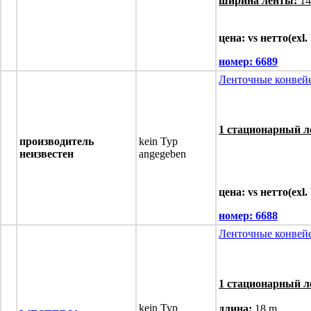
ширина ленты:
14
цена: vs нетто(exl
номер:
6689
Ленточные конвей
1 стационарный л
производитель
kein Typ
неизвестен
angegeben
цена: vs нетто(exl
номер:
6688
Ленточные конвей
1 стационарный л
kein Typ
длина:
18 m