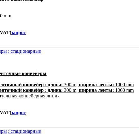
0 mm
. VAT)
запрос
еры
: стационарные
ленточные конвейеры
енточный конвейер :
длина:
300 m,
ширина ленты:
1000 mm
енточный конвейер :
длина:
300 m,
ширина ленты:
1000 mm
тальная конвейерная линия
. VAT)
запрос
еры
: стационарные