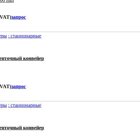
00 mm
. VAT)
запрос
еры
: стационарные
енточный конвейер
. VAT)
запрос
еры
: стационарные
енточный конвейер