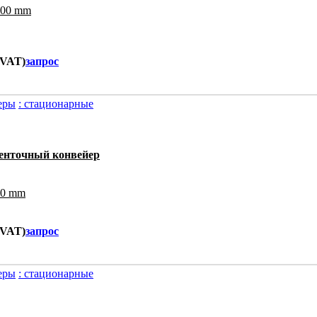
00 mm
. VAT)
запрос
еры
: стационарные
енточный конвейер
0 mm
. VAT)
запрос
еры
: стационарные