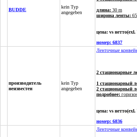
kein Typ
BUDDE
длина:
30 m
angegeben
ширина ленты:
65
цена: vs нетто(exl
номер:
6837
Ленточные конвей
2 стационарные 
производитель
kein Typ
1 стационарный л
неизвестен
angegeben
2 стационарный л
подробнее:
горизон
цена: vs нетто(exl
номер:
6836
Ленточные конвей