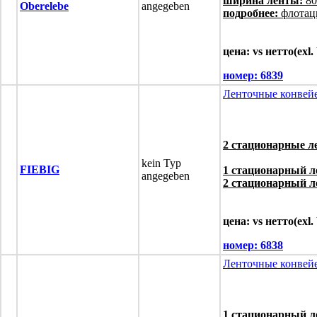
ширина ленты:
80
Oberelebe
angegeben
подробнее:
флотац
цена: vs нетто(exl
номер:
6839
Ленточные конвей
2 стационарные 
kein Typ
FIEBIG
1 стационарный л
angegeben
2 стационарный л
цена: vs нетто(exl
номер:
6838
Ленточные конвей
1 стационарный л