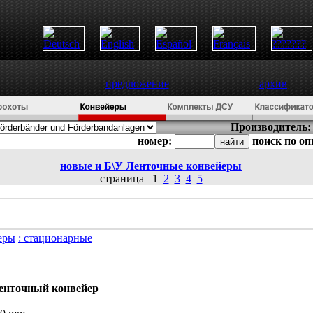
предложение
архив
Производитель:
номер:
поиск по о
новые и Б\У
Ленточные конвейеры
страница
1
2
3
4
5
еры
: стационарные
енточный конвейер