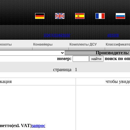
предложение
архив
Производитель:
номер:
поиск по о
страница
1
кация
чтобы увид
 нетто(exl. VAT)
запрос