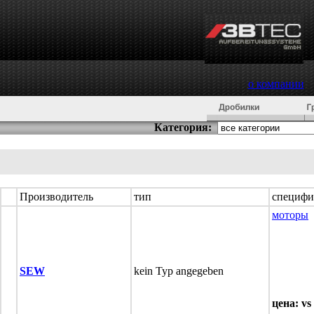
о компании
Категория:
Производитель
тип
специфи
моторы
SEW
kein Typ angegeben
цена: vs