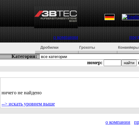
о компании
пре
Категория:
номер:
ничего не найдено
--> искать уровнем выше
о компании
п