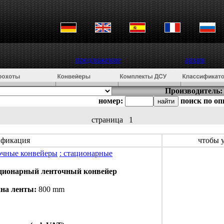
предложение
архив
Производитель:
номер:
поиск по о
страница
1
ификация
чтобы 
очные конвейеры
: стационарные
ационарный ленточный конвейер
на ленты:
800 mm