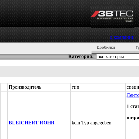
о компании
Категория:
Производитель
тип
спец
Лент
1 ст
шири
BLEICHERT ROHR
kein Typ angegeben