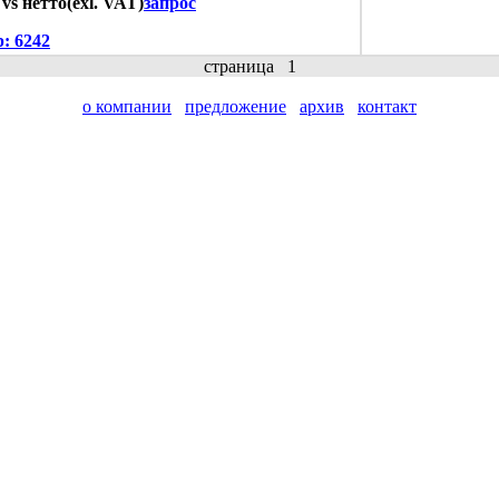
 vs нетто(exl. VAT)
запрос
р:
6242
страница
1
о компании
предложение
архив
контакт