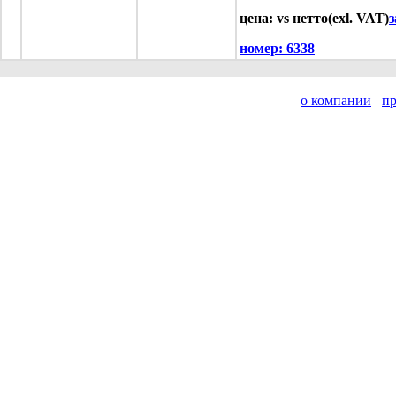
цена: vs нетто(exl. VAT)
з
номер:
6338
о компании
п