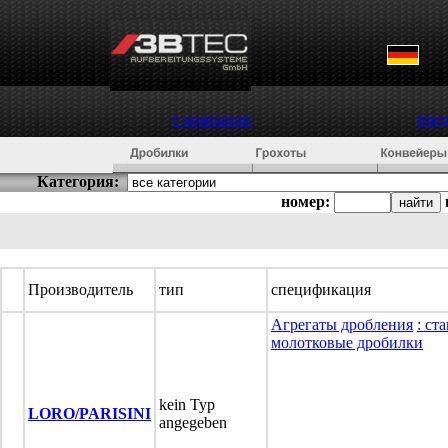
о компании
пре
Категория:
номер:
Производитель
тип
спецификация
Агрегаты дробления
: ст
молотковые дробилки
kein Typ
LORO/PARISINI
angegeben