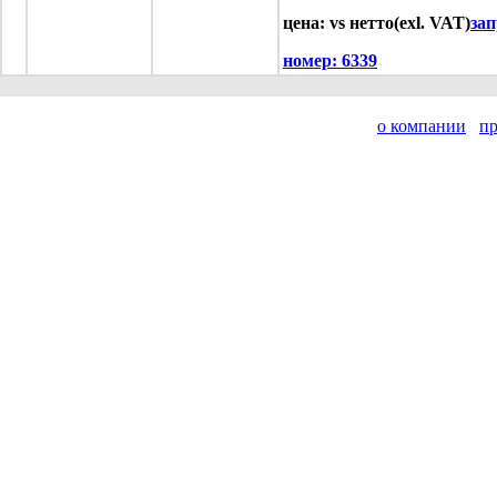
цена: vs нетто(exl. VAT)
зап
номер:
6339
о компании
п