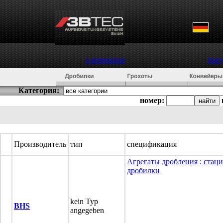
о компании
пре
Категория:
номер:
Производитель
тип
спецификация
Агрегаты дробления
: стац
дробилки
kein Typ
BHS
angegeben