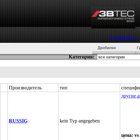
о компании
Категория:
Производитель
тип
специфи
другие а
RUSSIG
kein Typ angegeben
цена: vs