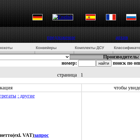
предложение
архив
Производитель:
номер:
поиск по о
страница
1
кация
чтобы увид
грегаты
: другие
 нетто(exl. VAT)
запрос