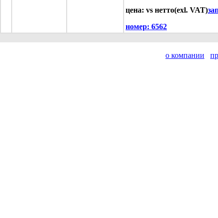
цена: vs нетто(exl. VAT)
за
номер:
6562
о компании
п