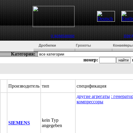
о компании
пре
Категория:
номер:
Производитель
тип
спецификация
другие агрегаты
: генерато
компрессоры
kein Typ
SIEMENS
angegeben