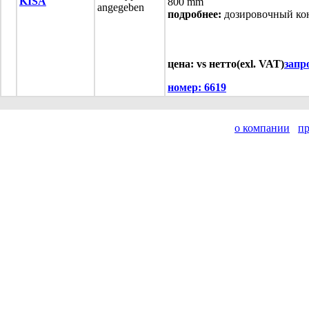
KISA
800 mm
angegeben
подробнее:
дозировочный ко
цена: vs нетто(exl. VAT)
запр
номер:
6619
о компании
п