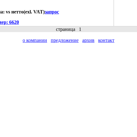
а: vs нетто(exl. VAT)
запрос
мер:
6620
страница
1
о компании
предложение
архив
контакт