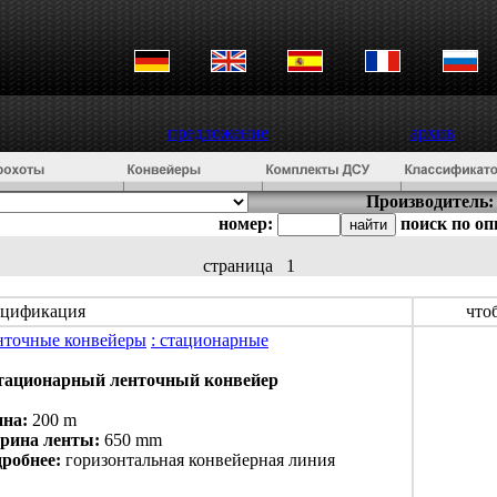
предложение
архив
Производитель:
номер:
поиск по о
страница
1
ецификация
что
нточные конвейеры
: стационарные
стационарный ленточный конвейер
ина:
200 m
рина ленты:
650 mm
дробнее:
горизонтальная конвейерная линия