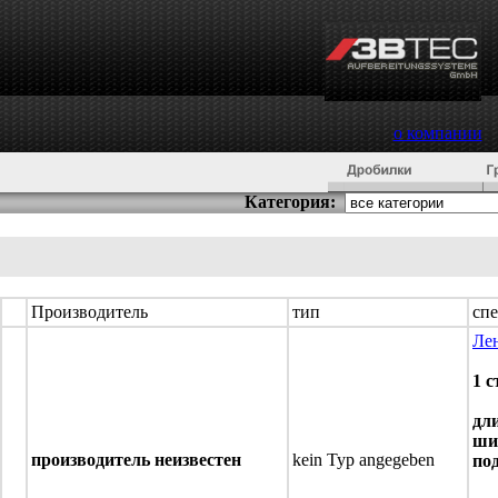
о компании
Категория:
Производитель
тип
сп
Ле
1 
дл
ши
производитель неизвестен
kein Typ angegeben
по