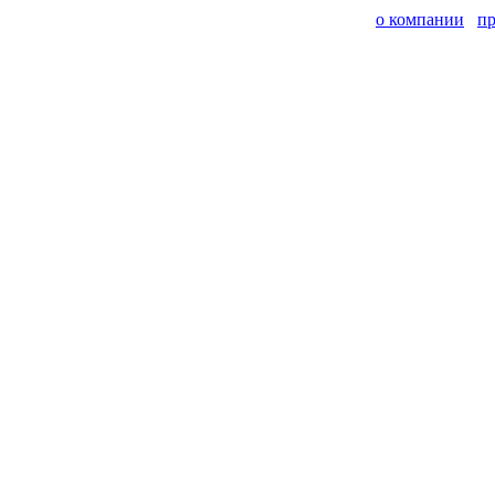
о компании
п