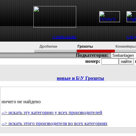
о компании
пре
Подкатегория:
номер:
новые и Б\У
Грохоты
ничего не найдено
--> искать эту категорию у всех производителей
--> искать этого производителя во всех категориях