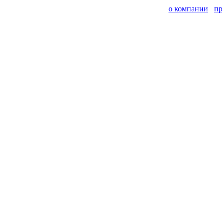
о компании
п