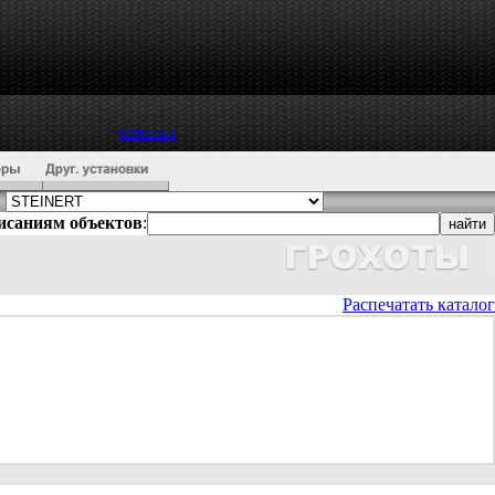
контакт
писаниям объектов
:
Распечатать каталог