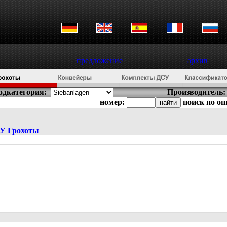
предложение
архив
одкатегория:
Производитель:
номер:
поиск по о
\У
Грохоты