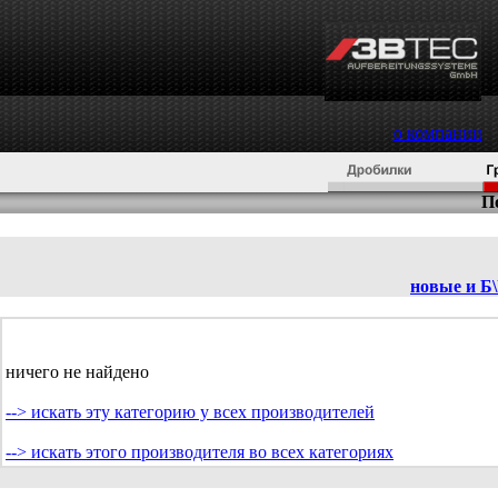
о компании
П
новые и Б
ничего не найдено
--> искать эту категорию у всех производителей
--> искать этого производителя во всех категориях