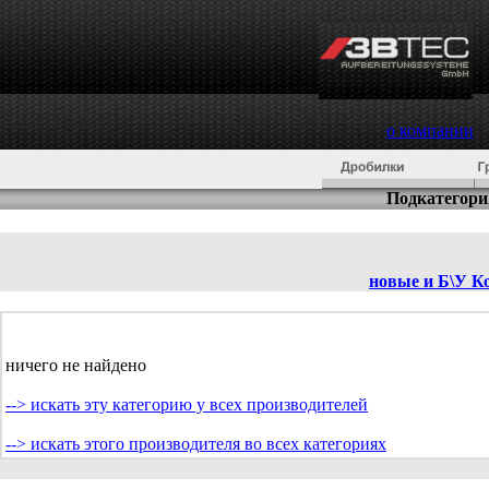
о компании
Подкатегори
новые и Б\У
К
ничего не найдено
--> искать эту категорию у всех производителей
--> искать этого производителя во всех категориях