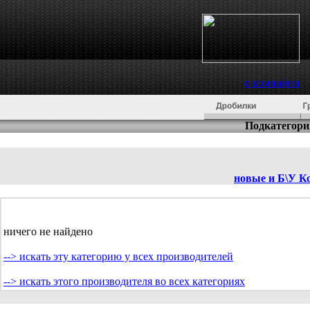
о компании
Подкатегори
новые и Б\У
К
ничего не найдено
--> искать эту категорию у всех производителей
--> искать этого производителя во всех категориях