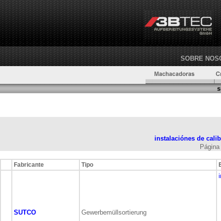
SOBRE NOS
s
instalaciónes de cali
Pági
Fabricante
Tipo
SUTCO
Gewerbemüllsortierung