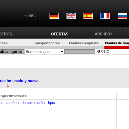
OTROS
OFERTAS
ARCHIVO
ubcategoría:
bración usado y nuevo
1
na
Especificaciones
instalaciónes de calibración
: fijas