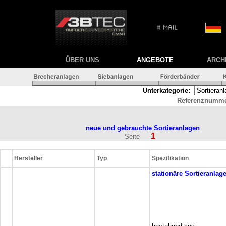
ÜBER UNS
ANGEBOTE
ARCH
Unterkategorie:
Referenznumme
neue und gebrauchte
Sortieranlagen
1
Seite
Hersteller
Typ
Spezifikation
stationäre
Sortieranlag