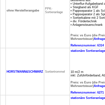
bestehend aus:
• Unterflur-Aufgabeband
• Steigband als KGF
PPK-
ohne Herstellerangabe
• Pappseparator 1 als Sc
Sortieranlage
• Pappseparator 2 als Sp
• Sortierkabine mit 2 Sor
• div. Fördertechnik
• Anlagensteuerschrank
Preis: vs Euro (die Prei
Mehrwertsteuer)
Anfrag
Referenznummer:
6314
stationäre
Sortieranlag
HORSTMANN&SCHWARZ
Sortiertrommel
10 m/2 m
inkl. Zuführförderband, 
Preis: vs Euro (die Prei
Mehrwertsteuer)
Anfrag
Referenznummer:
6271
stationäre
Sortieranlag