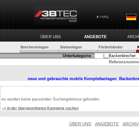
ÜBER UNS
ANGEBOTE
ARCH
Unterkategorie:
Referenznumme
neue und gebrauchte mobile
Komplettanlagen
:
Backenbre
es wurden keine passenden Suchergebnisse gefunden.
--> in der übergeordneten Kategorie suchen
ÜBER UNS
ANGEBOTE
ARCHIV