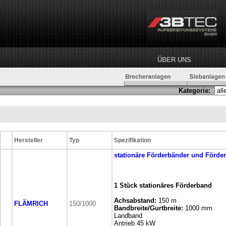
ÜBER UNS
Kategorie:
Hersteller
Typ
Spezifikation
stationäre
Förderbänder und Förde
1 Stück stationäres Förderband
Achsabstand:
150 m
FLÄMRICH
150/1000
Bandbreite/Gurtbreite:
1000 mm
Landband
Antrieb 45 kW