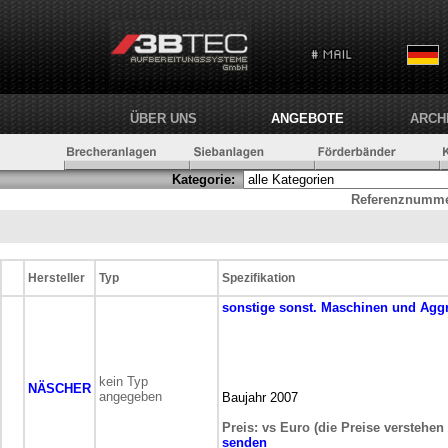
ÜBER UNS
ANGEBOTE
ARCH
Kategorie:
Referenznumme
Hersteller
Typ
Spezifikation
sonstige
sonst. Maschinen und Agg
kein Typ
NÄSCHER
angegeben
Baujahr 2007
Preis: vs Euro (die Preise verstehen
senden