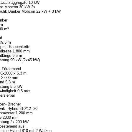
 ZUsatzaggregate 10 kW
and Mobcon 30 kW 2x
raulik Bunker Mobcon 22 kW + 3 kW
nker
 m
 30 m³
nd
x9,5 m
g mit Raupenkette
ndbreite 1.800 mm
ndlänge 9,5 m
istung 90 kW (2x45 kW)
s-Förderband
C-2000 x 5,3 m
e 2.000 mm
nd 5,3 m
istung 5,5 kW
indigkeit 0,5 m/s
versierbar
zen- Brecher
ik- Hybrid 810/12- 20
chmesser 1 200 mm
ge 2000 mm
istung 2x 200 kW
bestehend aus:
hine Hybrid 810 mit 2 Walzen