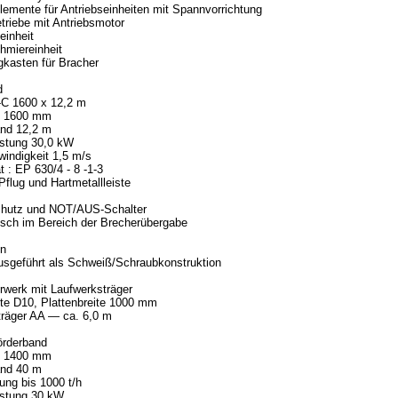
elemente für Antriebseinheiten mit Spannvorrichtung
etriebe mit Antriebsmotor
einheit
chmiereinheit
kasten für Bracher
d
C 1600 x 12,2 m
e 1600 mm
nd 12,2 m
istung 30,0 kW
indigkeit 1,5 m/s
t : EP 630/4 - 8 -1-3
 Pflug und Hartmetallleiste
schutz und NOT/AUS-Schalter
isch im Bereich der Brecherübergabe
en
sgeführt als Schweiß/Schraubkonstruktion
rwerk mit Laufwerksträger
te D10, Plattenbreite 1000 mm
träger AA — ca. 6,0 m
rderband
e 1400 mm
nd 40 m
tung bis 1000 t/h
istung 30 kW