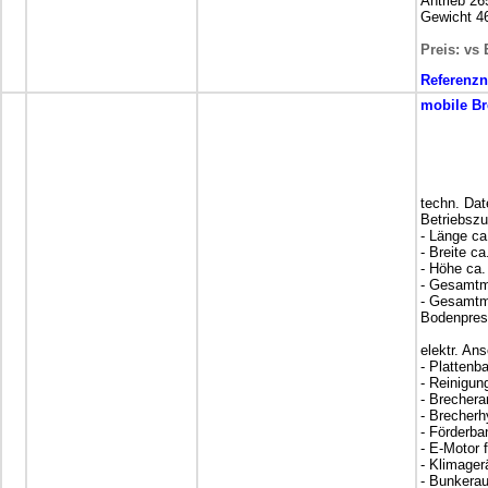
Antrieb 2
Gewicht 4
Preis: vs 
Referenz
mobile
Br
techn. Dat
Betriebsz
- Länge ca
- Breite ca
- Höhe ca.
- Gesamtm
- Gesamtm
Bodenpres
elektr. An
- Platten
- Reinigu
- Brechera
- Brecherh
- Förderba
- E-Motor 
- Klimager
- Bunkerau