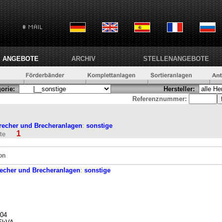
ANGEBOTE
ARCHIV
STELLENANGEBOTE
orie:
Hersteller:
Referenznummer:
recher und Brecheranlagen
:
sonstige
1
ite
on
echer und Brecheranlagen
:
sonstige
004