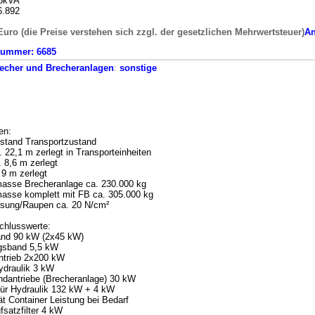
65kVA
6.892
Euro (die Preise verstehen sich zzgl. der gesetzlichen Mehrwertsteuer)
An
nummer:
6685
echer und Brecheranlagen
:
sonstige
en:
ustand Transportzustand
. 22,1 m zerlegt in Transporteinheiten
. 8,6 m zerlegt
 9 m zerlegt
asse Brecheranlage ca. 230.000 kg
asse komplett mit FB ca. 305.000 kg
sung/Raupen ca. 20 N/cm²
schlusswerte:
band 90 kW (2x45 kW)
ngsband 5,5 kW
ntrieb 2x200 kW
ydraulik 3 kW
ndantriebe (Brecheranlage) 30 kW
für Hydraulik 132 kW + 4 kW
ät Container Leistung bei Bedarf
fsatzfilter 4 kW