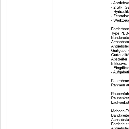
- Antriebs
- 2 Stk. G
- Hydraulik
- Zentrals
- Werkzeug
Förderban
Type PBB-
Bandbreit
Achsabsta
Antriebsle
Gurtgeschw
Gurtqualitä
Abstreifer
Inklusive:
- Eingriff
- Aufgabet
Fahrrahm
Rahmen au
Raupenfah
Raupenket
Laufwerks
Mobcon-Fö
Bandbreit
Achsabsta
Förderleis
Antriebsle