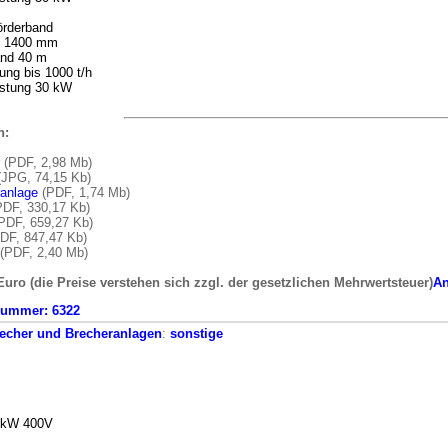
rderband
e 1400 mm
nd 40 m
tung bis 1000 t/h
istung 30 kW
n:
(PDF, 2,98 Mb)
JPG, 74,15 Kb)
ranlage
(PDF, 1,74 Mb)
DF, 330,17 Kb)
PDF, 659,27 Kb)
DF, 847,47 Kb)
(PDF, 2,40 Mb)
Euro (die Preise verstehen sich zzgl. der gesetzlichen Mehrwertsteuer)
An
nummer:
6322
echer und Brecheranlagen
:
sonstige
0kW 400V