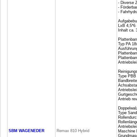
- Diverse
- Förderb
- Fahrhyd
Aufgabebu
LxB 4,5*6
Inhalt ca.
Plattenba
Typ PA 18
Ausführun
Plattenba
Plattenba
Antriebsle
Reinigung
Type PBB 
Bandbreit
Achsabsta
Antriebsle
Gurtgeschw
Antrieb re
Doppelwal
Type Sandv
Rollendur
Rollenlän
Antriebsle
SBM WAGENEDER
Remax 810 Hybrid
Maschine 
Grundmasc