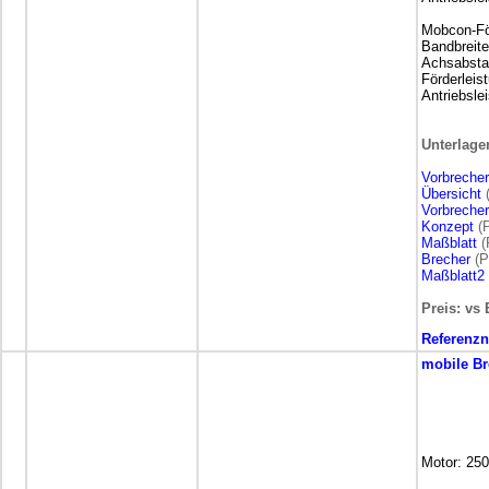
Mobcon-Fö
Bandbreit
Achsabsta
Förderleis
Antriebsle
Unterlage
Vorbrecher
Übersicht
(
Vorbreche
Konzept
(P
Maßblatt
(
Brecher
(P
Maßblatt2
Preis: vs 
Referenz
mobile
Br
Motor: 25