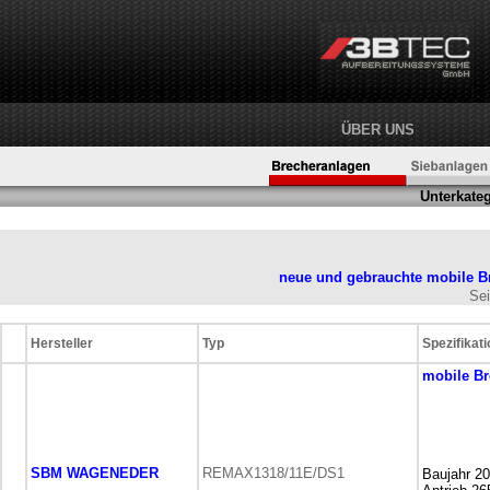
ÜBER UNS
Unterkateg
neue und gebrauchte mobile
B
Se
Hersteller
Typ
Spezifikati
mobile
Br
SBM WAGENEDER
REMAX1318/11E/DS1
Baujahr 2