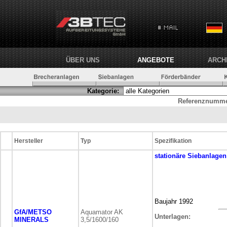
ÜBER UNS
ANGEBOTE
ARCH
Kategorie:
Referenznumme
Hersteller
Typ
Spezifikation
stationäre
Siebanlagen
Baujahr 1992
GfA/METSO
Aquamator AK
Unterlagen:
MINERALS
3,5/1600/160