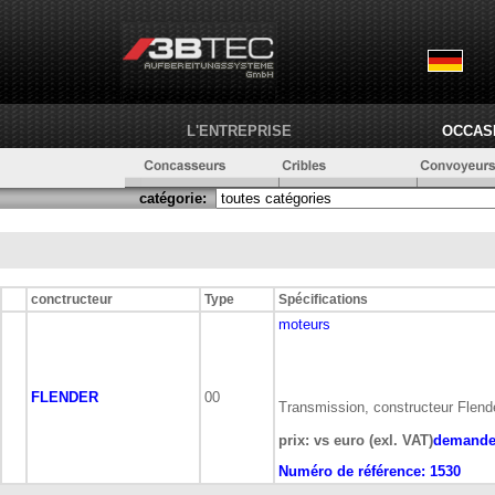
L'ENTREPRISE
OCCAS
catégorie:
conctructeur
Type
Spécifications
moteurs
FLENDER
00
Transmission, constructeur Flend
prix: vs euro (exl. VAT)
demand
Numéro de référence:
1530