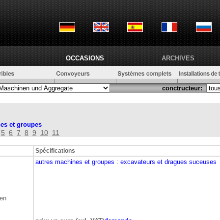
OCCASIONS
ARCHIVES
conctructeur:
es et groupes
5
6
7
8
9
10
11
Spécifications
autres machines et groupes
: excavateurs et dragues suceuses
ben