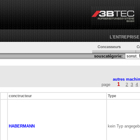
L'ENTREPRISE
souscatégorie:
autres machin
1
2
3
4
page
conctructeur
Type
HABERMANN
kein Typ angege