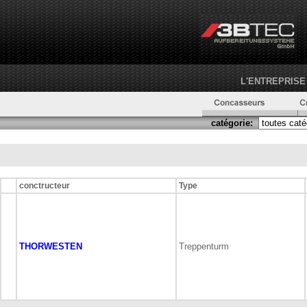
L'ENTREPRISE
catégorie:
conctructeur
Type
THORWESTEN
Treppenturm