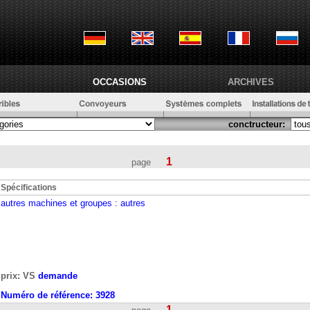
OCCASIONS
ARCHIVES
conctructeur:
1
page
Spécifications
autres machines et groupes
: autres
prix: VS
demande
Numéro de référence:
3928
1