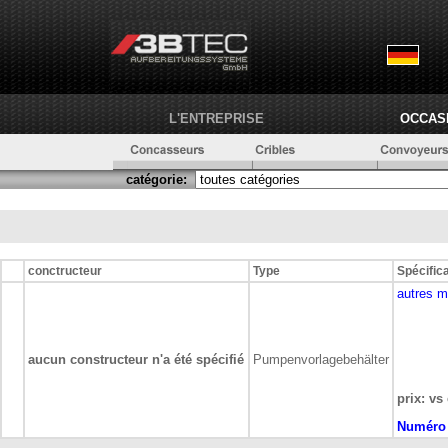
L'ENTREPRISE
OCCAS
catégorie:
conctructeur
Type
Spécific
autres m
aucun constructeur n'a été spécifié
Pumpenvorlagebehälter
prix: vs
Numéro 