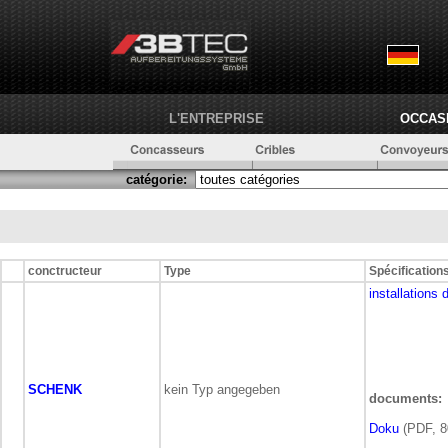
L'ENTREPRISE
OCCAS
catégorie:
conctructeur
Type
Spécification
installations 
SCHENK
kein Typ angegeben
documents:
Doku
(PDF, 8